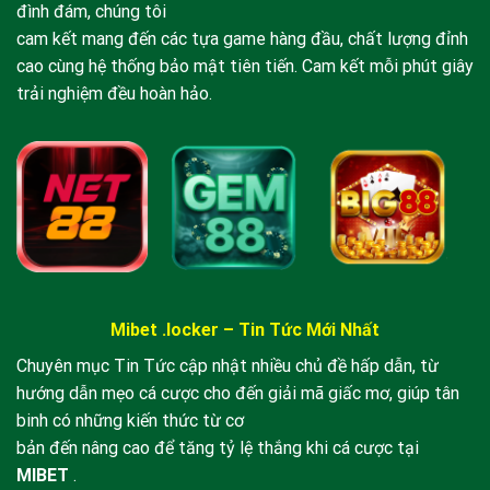
đình đám, chúng tôi
Khuyến mãi & ưu đãi thành viên
cam kết mang đến các tựa game hàng đầu, chất lượng đỉnh
Bảo mật, pháp lý và chơi có trách nhiệm
cao cùng hệ thống bảo mật tiên tiến. Cam kết mỗi phút giây
Kinh nghiệm chơi Mibet hiệu quả
trải nghiệm đều hoàn hảo.
Câu hỏi thường gặp về Mibet (FAQ)
Kết luận
Tổng quan về Mibet
Mibet là nhà cái cá cược trực tuyến hướng đến thị
trường châu Á, trong đó người chơi Việt Nam là nhóm
khách hàng trọng tâm. Thương hiệu này tập trung xây
Mibet .locker – Tin Tức Mới Nhất
dựng nền tảng ổn định, tối ưu trên cả máy tính và
điện thoại, đồng thời đa dạng hóa sản phẩm từ cá
Chuyên mục Tin Tức cập nhật nhiều chủ đề hấp dẫn, từ
cược thể thao, casino, slot cho tới Esports. Mục tiêu
hướng dẫn mẹo cá cược cho đến giải mã giấc mơ, giúp tân
của Mibet là mang đến trải nghiệm trọn gói: giải trí,
binh có những kiến thức từ cơ
thuận tiện, minh bạch và hỗ trợ khách hàng 24/7.
bản đến nâng cao để tăng tỷ lệ thắng khi cá cược tại
MIBET
.