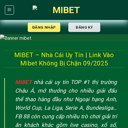
Skip
to
content
ĐĂNG NHẬP
ĐĂNG KÝ
MIBET – Nhà Cái Uy Tín | Link Vào
Mibet Không Bị Chặn 09/2025
MIBET
nhà cái uy tín TOP #1 thị trường
Châu Á, mở thưởng cho nhiều giải đấu
thể thao hàng đầu như Ngoại hạng Anh,
World Cup, La Liga, Serie A, Bundesliga…
FB 88 còn cung cấp nhiều trò chơi giải trí
ăn khách khác gồm live casino, xổ số,